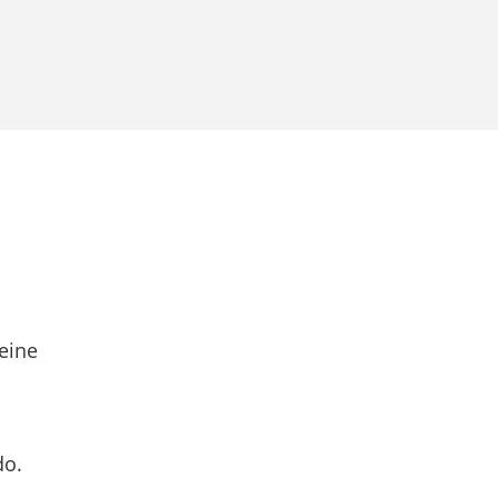
eine
do.