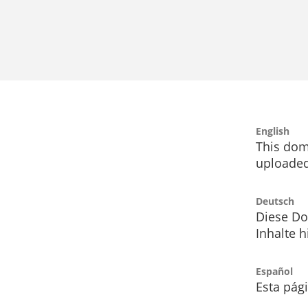
English
This dom
uploaded
Deutsch
Diese Do
Inhalte h
Español
Esta pág